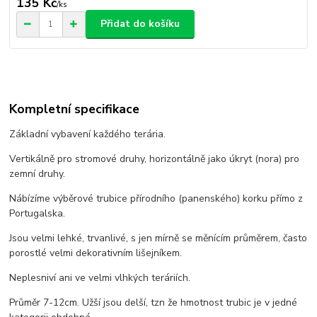
135 Kč
/
ks
Přidat do košíku
Kompletní specifikace
Základní vybavení každého terária.
Vertikálně pro stromové druhy, horizontálně jako úkryt (nora) pro
zemní druhy.
Nábízíme výběrové trubice přírodního (panenského) korku přímo z
Portugalska.
Jsou velmi lehké, trvanlivé, s jen mírně se měnícím průměrem, často
porostlé velmi dekorativním lišejníkem.
Neplesniví ani ve velmi vlhkých teráriích.
Průměr 7-12cm. Užší jsou delší, tzn že hmotnost trubic je v jedné