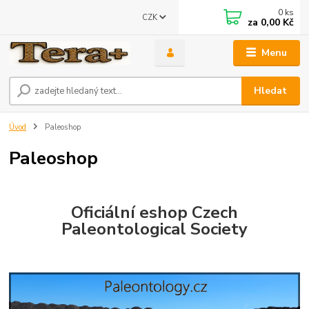
0
ks
CZK
za
0,00 Kč
Menu
Hledat
Úvod
Paleoshop
Paleoshop
Oficiální eshop Czech
Paleontological Society