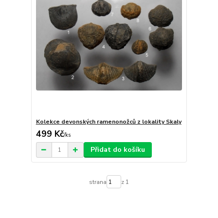
Kolekce devonských ramenonožců z lokality Skaly
499 Kč
/
ks
Přidat do košíku
strana
z 1