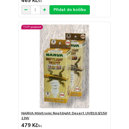
469 Kč
/
ks
Přidat do košíku
TOP produkt
NARVA Minitronic Reptilight Desert UVB10.0/150
13W
479 Kč
/
ks