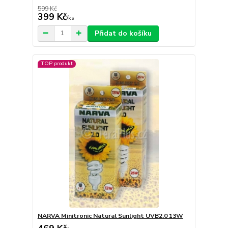
599 Kč
399 Kč
/
ks
Přidat do košíku
TOP produkt
NARVA Minitronic Natural Sunlight UVB2.0 13W