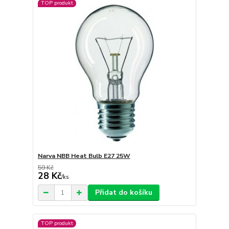
TOP produkt
Narva NBB Heat Bulb E27 25W
59 Kč
28 Kč
/
ks
Přidat do košíku
TOP produkt