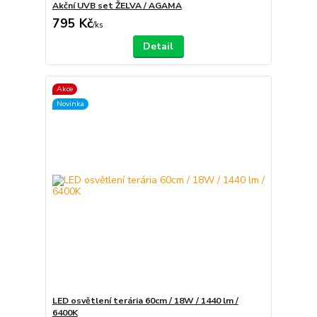
Akční UVB set ŽELVA / AGAMA
795 Kč
/
ks
Detail
Akce
Novinka
LED osvětlení terária 60cm / 18W / 1440 lm /
6400K