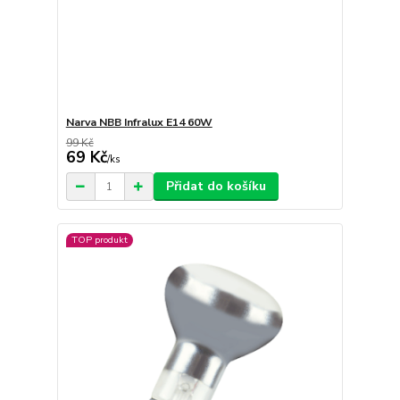
Narva NBB Infralux E14 60W
99 Kč
69 Kč
/
ks
Přidat do košíku
TOP produkt