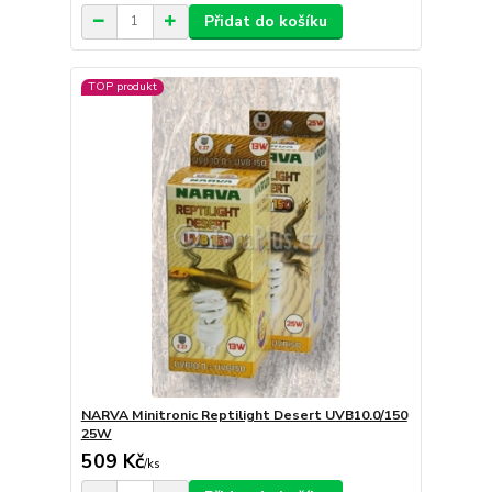
Přidat do košíku
TOP produkt
NARVA Minitronic Reptilight Desert UVB10.0/150
25W
509 Kč
/
ks