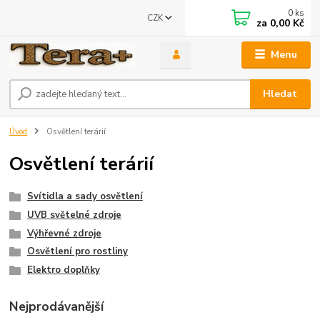
0
ks
CZK
za
0,00 Kč
Menu
Hledat
Úvod
Osvětlení terárií
Osvětlení terárií
Svítidla a sady osvětlení
UVB světelné zdroje
Výhřevné zdroje
Osvětlení pro rostliny
Elektro doplňky
Nejprodávanější