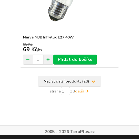
Narva NBB Infralux E27 40W
99 Kč
69 Kč
/
ks
Přidat do košíku
Načíst další produkty (20)
strana
z 3
další
2005 - 2026 TeraPlus.cz