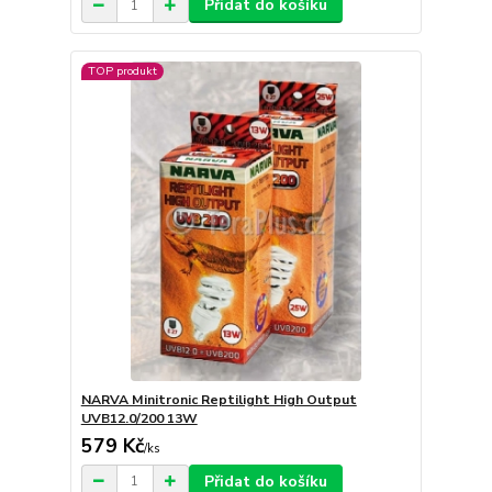
Přidat do košíku
TOP produkt
NARVA Minitronic Reptilight High Output
UVB12.0/200 13W
579 Kč
/
ks
Přidat do košíku