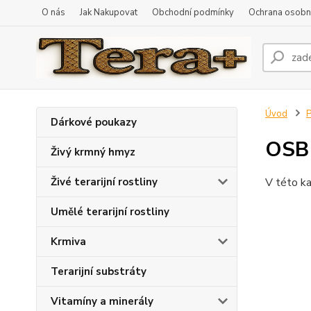
O nás
Jak Nakupovat
Obchodní podmínky
Ochrana osobní
Úvod
P
Dárkové poukazy
OSB 
Živý krmný hmyz
Živé terarijní rostliny
V této ka
Umělé terarijní rostliny
Krmiva
Terarijní substráty
Vitamíny a minerály