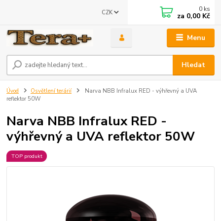
0
ks
CZK
za
0,00 Kč
Menu
Hledat
Úvod
Osvětlení terárií
Narva NBB Infralux RED - výhřevný a UVA
reflektor 50W
Narva NBB Infralux RED -
výhřevný a UVA reflektor 50W
TOP produkt