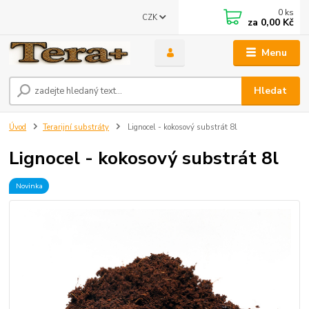
0
ks
CZK
za
0,00 Kč
Menu
Hledat
Úvod
Terarijní substráty
Lignocel - kokosový substrát 8l
Lignocel - kokosový substrát 8l
Novinka