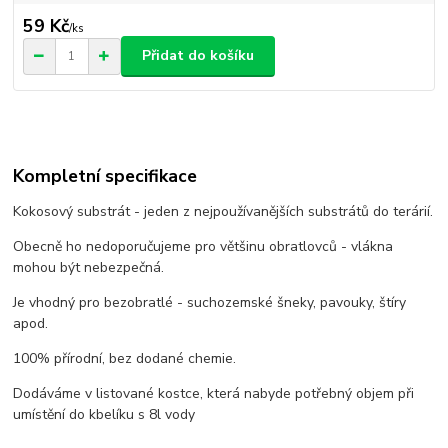
59 Kč
/
ks
Přidat do košíku
Kompletní specifikace
Kokosový substrát - jeden z nejpoužívanějších substrátů do terárií.
Obecně ho nedoporučujeme pro většinu obratlovců - vlákna
mohou být nebezpečná.
Je vhodný pro bezobratlé - suchozemské šneky, pavouky, štíry
apod.
100% přírodní, bez dodané chemie.
Dodáváme v listované kostce, která nabyde potřebný objem při
umístění do kbelíku s 8l vody