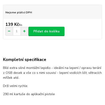
Nejsme plátci DPH
139 Kč
/
ks
Přidat do košíku
Kompletní specifikace
Bílé extra silné montážní lepidlo - ideální na lepení / opravu terárií
z OSB desek a vše co s nimi souvisí - lepení vodících lišt, větracích
mřížek atd..
Drží velmi rychle.
290 ml kartuše do aplikační pistole