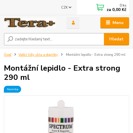
0
ks
CZK
za
0,00 Kč
Menu
Hledat
Úvod
Vodící lišty skla a doplňky
Montážní lepidlo - Extra strong 290 ml
Montážní lepidlo - Extra strong
290 ml
Novinka