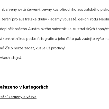
zbarvený, sytě červený, pevný kus přírodního australského písk
o terárií pro australské druhy - agamy vousaté, gekoni rodu Nephr
í doplněk našeho Australského substrátu a Australských topnýc
i konkrétní kus podle fotografie a jeho číslo pak zadejte výše, n
é číslo nelze zadat, kus je už prodaný.
 všech stejná.
zařazeno v kategoriích
ační kameny a větve