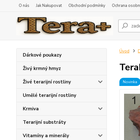
O nás
Jak Nakupovat
Obchodní podmínky
Ochrana osobní
Úvod
D
Dárkové poukazy
Tera
Živý krmný hmyz
Živé terarijní rostliny
Novinka
Umělé terarijní rostliny
Krmiva
Terarijní substráty
Vitamíny a minerály