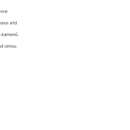
ovce.
urus atd.
h kamenů.
ad cenou.