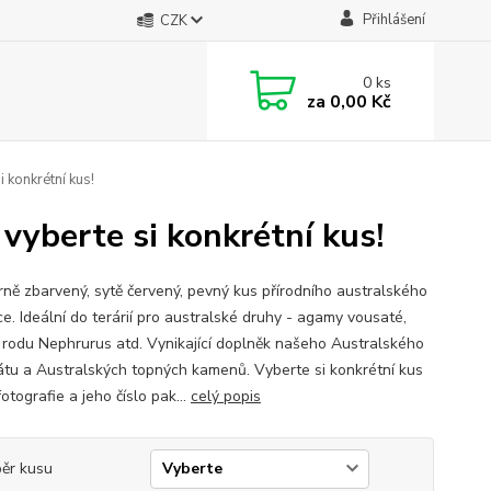
Přihlášení
CZK
0
ks
za
0,00 Kč
 konkrétní kus!
vyberte si konkrétní kus!
ně zbarvený, sytě červený, pevný kus přírodního australského
e. Ideální do terárií pro australské druhy - agamy vousaté,
 rodu Nephrurus atd. Vynikající doplněk našeho Australského
átu a Australských topných kamenů. Vyberte si konkrétní kus
otografie a jeho číslo pak...
celý popis
ěr kusu