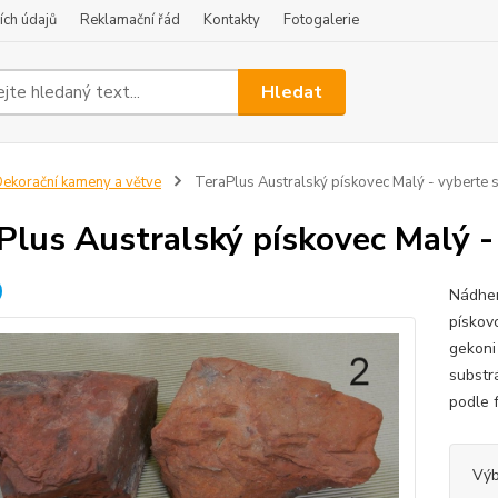
ch údajů
Reklamační řád
Kontakty
Fotogalerie
Hledat
ekorační kameny a větve
TeraPlus Australský pískovec Malý - vyberte si
Plus Australský pískovec Malý - 
Nádher
pískovc
gekoni
substr
podle f
Výb