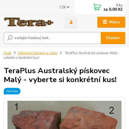
0
ks
CZK
za
0,00 Kč
Menu
Hledat
Úvod
Dekorační kameny a větve
TeraPlus Australský pískovec Malý -
vyberte si konkrétní kus!
TeraPlus Australský pískovec
Malý - vyberte si konkrétní kus!
Novinka