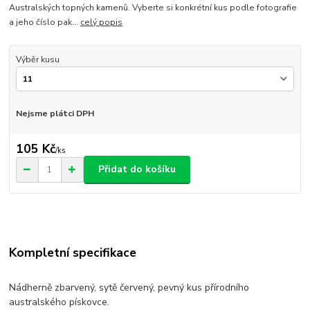
Australských topných kamenů. Vyberte si konkrétní kus podle fotografie
a jeho číslo pak...
celý popis
Výběr kusu
Nejsme plátci DPH
105 Kč
/
ks
Přidat do košíku
Kompletní specifikace
Nádherně zbarvený, sytě červený, pevný kus přírodního
australského pískovce.