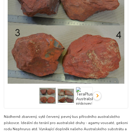
Nádherně zbarvený, sytě červený, pevný kus přírodního australského
pískovce. Ideální do terárií pro australské druhy - agamy vousaté, gekoni
rodu Nephrurus atd. Vynikající doplněk našeho Australského substrátu a