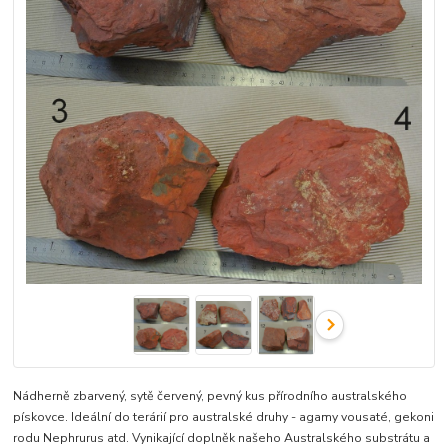
Nádherně zbarvený, sytě červený, pevný kus přírodního australského
pískovce. Ideální do terárií pro australské druhy - agamy vousaté, gekoni
rodu Nephrurus atd. Vynikající doplněk našeho Australského substrátu a