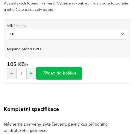
Australských topných kamenů. Vyberte si konkrétní kus podle fotografie
a jeho číslo pak...
celý popis
Výběr kusu
Nejsme plátci DPH
105 Kč
/
ks
Přidat do košíku
Kompletní specifikace
Nádherně zbarvený, sytě červený, pevný kus přírodního
australského pískovce.