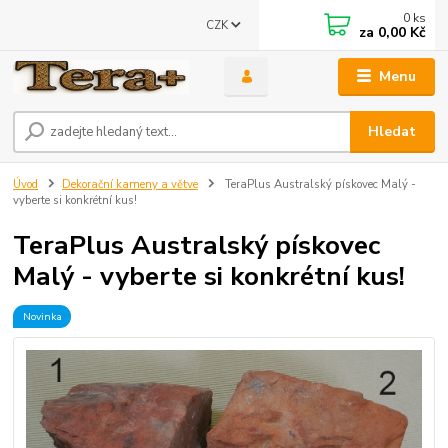
0
ks
CZK
za
0,00 Kč
Menu
Hledat
Úvod
Dekorační kameny a větve
TeraPlus Australský pískovec Malý -
vyberte si konkrétní kus!
TeraPlus Australský pískovec
Malý - vyberte si konkrétní kus!
Novinka