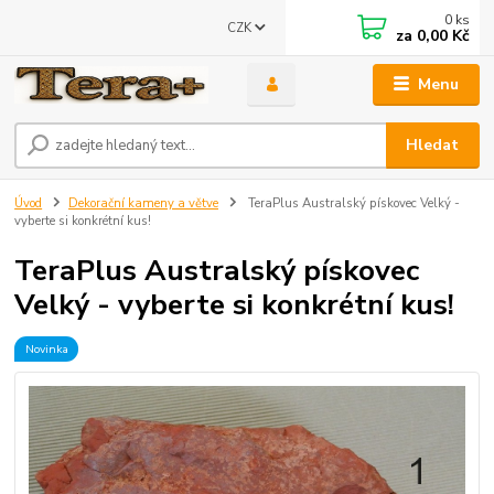
0
ks
CZK
za
0,00 Kč
Menu
Hledat
Úvod
Dekorační kameny a větve
TeraPlus Australský pískovec Velký -
vyberte si konkrétní kus!
TeraPlus Australský pískovec
Velký - vyberte si konkrétní kus!
Novinka