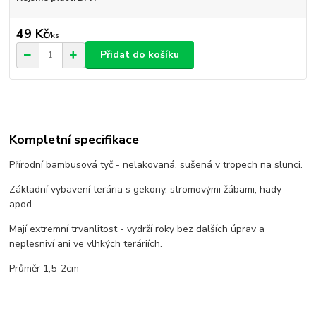
49 Kč
/
ks
Přidat do košíku
Kompletní specifikace
Přírodní bambusová tyč - nelakovaná, sušená v tropech na slunci.
Základní vybavení terária s gekony, stromovými žábami, hady
apod..
Mají extremní trvanlitost - vydrží roky bez dalších úprav a
neplesniví ani ve vlhkých teráriích.
Průměr 1,5-2cm