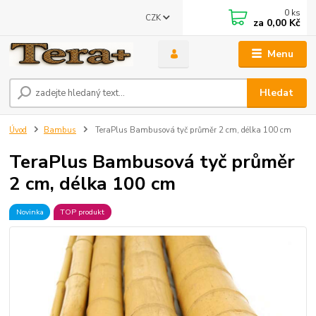
0
ks
CZK
za
0,00 Kč
Menu
Hledat
Úvod
Bambus
TeraPlus Bambusová tyč průměr 2 cm, délka 100 cm
TeraPlus Bambusová tyč průměr
2 cm, délka 100 cm
Novinka
TOP produkt