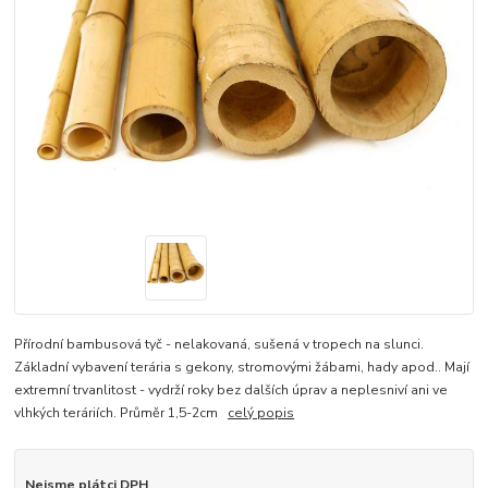
Přírodní bambusová tyč - nelakovaná, sušená v tropech na slunci.
Základní vybavení terária s gekony, stromovými žábami, hady apod.. Mají
extremní trvanlitost - vydrží roky bez dalších úprav a neplesniví ani ve
vlhkých teráriích. Průměr 1,5-2cm
celý popis
Nejsme plátci DPH