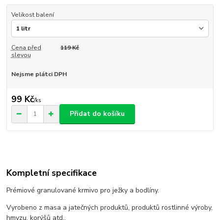
Velikost balení
Cena před
119 Kč
slevou
Nejsme plátci DPH
99 Kč
/
ks
Přidat do košíku
Kompletní specifikace
Prémiové granulované krmivo pro ježky a bodlíny.
Vyrobeno z masa a jatečných produktů, produktů rostlinné výroby,
hmyzu, korýšů atd..