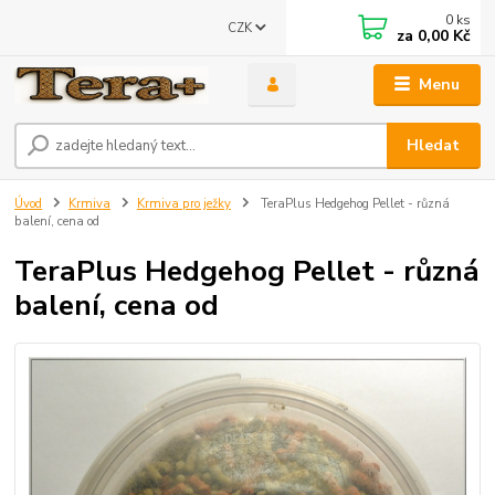
0
ks
CZK
za
0,00 Kč
Menu
Hledat
Úvod
Krmiva
Krmiva pro ježky
TeraPlus Hedgehog Pellet - různá
balení, cena od
TeraPlus Hedgehog Pellet - různá
balení, cena od