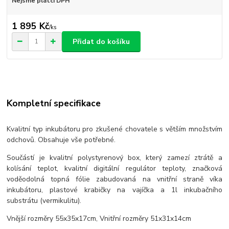
Nejsme plátci DPH
1 895 Kč
/
ks
Přidat do košíku
Kompletní specifikace
Kvalitní typ inkubátoru pro zkušené chovatele s větším množstvím
odchovů. Obsahuje vše potřebné.
Součástí je kvalitní polystyrenový box, který zamezí ztrátě a
kolísání teplot, kvalitní digitální regulátor teploty, značková
voděodolná topná fólie zabudovaná na vnitřní straně víka
inkubátoru, plastové krabičky na vajíčka a 1l inkubačního
substrátu (vermikulitu).
Vnější rozměry 55x35x17cm, Vnitřní rozměry 51x31x14cm