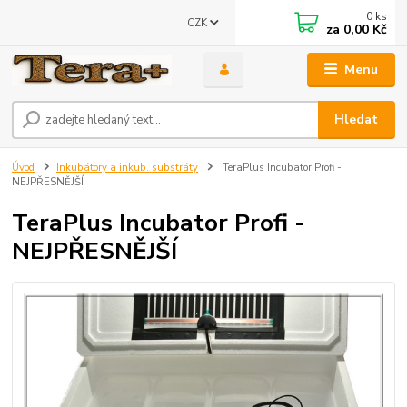
0
ks
CZK
za
0,00 Kč
Menu
Hledat
Úvod
Inkubátory a inkub. substráty
TeraPlus Incubator Profi -
NEJPŘESNĚJŠÍ
TeraPlus Incubator Profi -
NEJPŘESNĚJŠÍ