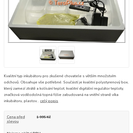
Kvalitní typ inkubátoru pro zkušené chovatele s větším množstvím
odchovů. Obsahuje vše potřebné. Součástí je kvalitní polystyrenový box,
který zamezí ztrátě a kolísání teplot, kvalitní digitální regulátor teploty,
značková voděodolná topná fólie zabudovaná na vnitřní straně víka
inkubátoru, plastov...
celý popis
Cena před
1 995 Kč
slevou