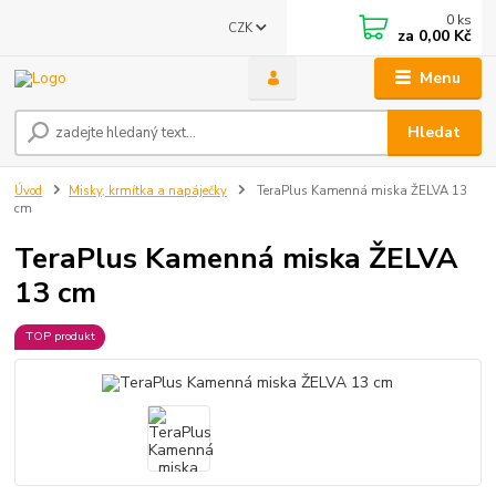
0
ks
CZK
za
0,00 Kč
Menu
Hledat
Úvod
Misky, krmítka a napáječky
TeraPlus Kamenná miska ŽELVA 13
cm
TeraPlus Kamenná miska ŽELVA
13 cm
TOP produkt