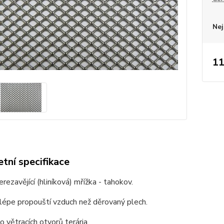
Nej
11
tní specifikace
erezavějící (hliníková) mřížka - tahokov.
épe propouští vzduch než děrovaný plech.
 větracích otvorů terária.