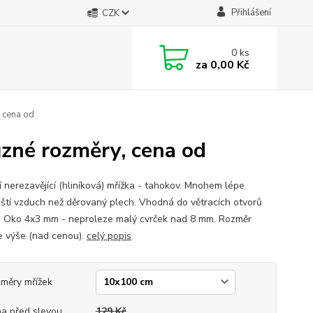
Přihlášení
CZK
0
ks
za
0,00 Kč
, cena od
ůzné rozměry, cena od
í nerezavějící (hliníková) mřížka - tahokov. Mnohem lépe
ští vzduch než děrovaný plech. Vhodná do větracích otvorů
a. Oko 4x3 mm - neproleze malý cvrček nad 8 mm. Rozměr
e výše (nad cenou).
celý popis
měry mřížek
a před slevou
129 Kč