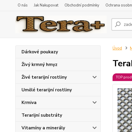
O nás
Jak Nakupovat
Obchodní podmínky
Ochrana osobní
Úvod
M
Dárkové poukazy
Tera
Živý krmný hmyz
Živé terarijní rostliny
TOP prod
Umělé terarijní rostliny
Krmiva
Terarijní substráty
Vitamíny a minerály