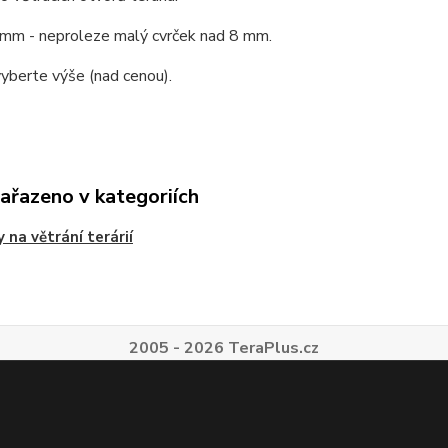
mm - neproleze malý cvrček nad 8 mm.
yberte výše (nad cenou).
zařazeno v kategoriích
y na větrání terárií
2005 - 2026 TeraPlus.cz