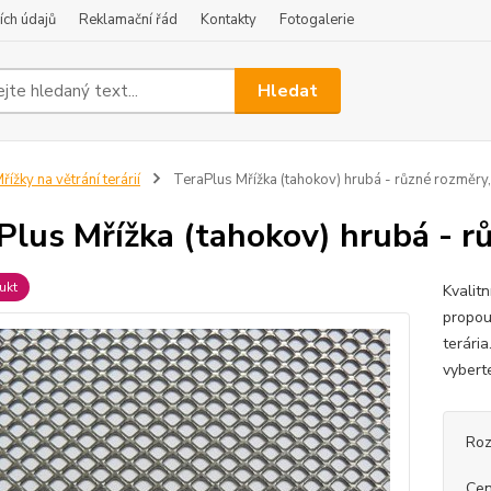
ch údajů
Reklamační řád
Kontakty
Fotogalerie
Hledat
řížky na větrání terárií
TeraPlus Mřížka (tahokov) hrubá - různé rozměry
Plus Mřížka (tahokov) hrubá - r
ukt
Kvalitn
propou
terári
vybert
Roz
Cen