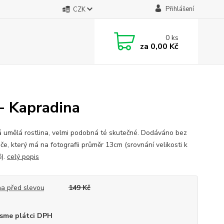
Přihlášení
CZK
0
ks
za
0,00 Kč
 - Kapradina
 umělá rostlina, velmi podobná té skutečné. Dodáváno bez
če, který má na fotografii průměr 13cm (srovnání velikosti k
ě).
celý popis
a před slevou
149 Kč
sme plátci DPH