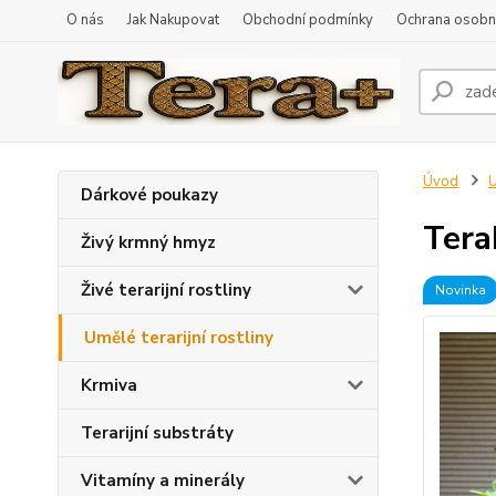
O nás
Jak Nakupovat
Obchodní podmínky
Ochrana osobní
Úvod
U
Dárkové poukazy
Tera
Živý krmný hmyz
Živé terarijní rostliny
Novinka
Umělé terarijní rostliny
Krmiva
Terarijní substráty
Vitamíny a minerály