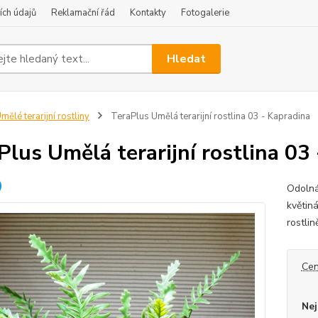
ch údajů
Reklamační řád
Kontakty
Fotogalerie
Hledat
mělé terarijní rostliny
TeraPlus Umělá terarijní rostlina 03 - Kapradina
Plus Umělá terarijní rostlina 03
Odolná
květiná
rostlin
Cen
Nej