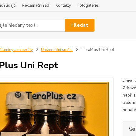
ch údajů
Reklamační řád
Kontakty
Fotogalerie
Hledat
itamíny a minerály
Univerzální směsi
TeraPlus Uni Rept
Plus Uni Rept
Univer
Zdravé
např. 
Balení
nenahr
Cen