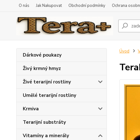
O nás
Jak Nakupovat
Obchodní podmínky
Ochrana osobní
Úvod
V
Dárkové poukazy
Tera
Živý krmný hmyz
Živé terarijní rostliny
Umělé terarijní rostliny
Krmiva
Terarijní substráty
Vitamíny a minerály