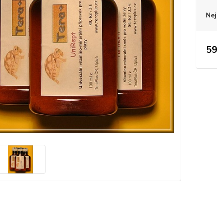
Nej
59