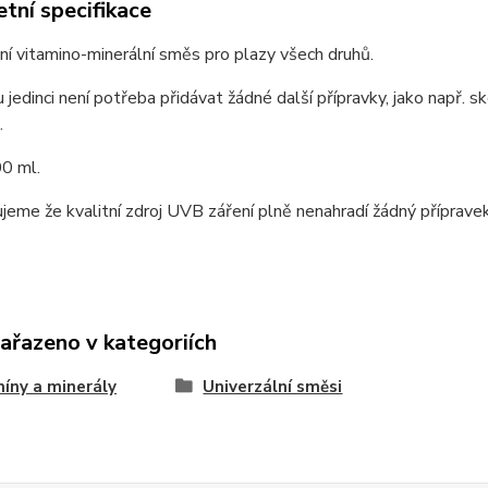
tní specifikace
ní vitamino-minerální směs pro plazy všech druhů.
jedinci není potřeba přidávat žádné další přípravky, jako např. 
.
00 ml.
eme že kvalitní zdroj UVB záření plně nenahradí žádný přípravek
zařazeno v kategoriích
íny a minerály
Univerzální směsi