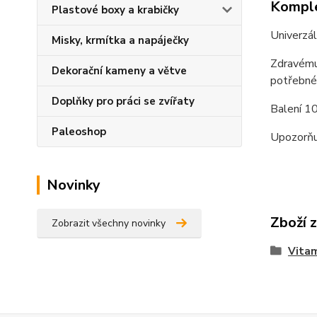
Komple
Plastové boxy a krabičky
Univerzál
Misky, krmítka a napáječky
Zdravému 
Dekorační kameny a větve
potřebné
Doplňky pro práci se zvířaty
Balení 1
Paleoshop
Upozorňuj
Novinky
Zboží 
Zobrazit všechny novinky
Vitam