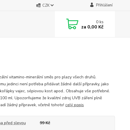
Přihlášení
CZK
0
ks
za
0,00 Kč
zální vitamino-minerální směs pro plazy všech druhů.
mu jedinci není potřeba přidávat žádné další přípravky, jako
skořápky vajec, sépiovou kost apod.. Obsahuje vše potřebné.
 100 ml. Upozorňujeme že kvalitní zdroj UVB záření plně
adí žádný přípravek, včetně tohoto!
celý popis
a před slevou
99 Kč