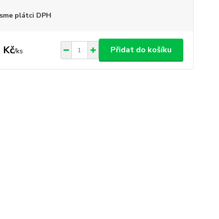
sme plátci DPH
 Kč
Přidat do košíku
/
ks