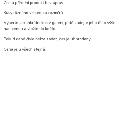
Zcela přírodní produkt bez úprav.
Kusy různého vzhledu a rozměrů.
Vyberte si konkrétní kus v galerii, poté zadejte jeho číslo výše,
nad cenou a vložte do košíku.
Pokud dané číslo nelze zadat, kus je už prodaný.
Cena je u všech stejná.
Zboží zařazeno v kategoriích
Dekorační kameny a větve
2005 - 2026 TeraPlus.cz
Vytvořeno na
Eshop-rychle.cz