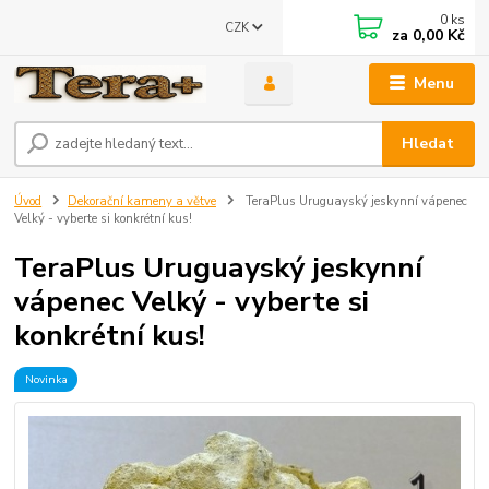
0
ks
CZK
za
0,00 Kč
Menu
Hledat
Úvod
Dekorační kameny a větve
TeraPlus Uruguayský jeskynní vápenec
Velký - vyberte si konkrétní kus!
TeraPlus Uruguayský jeskynní
vápenec Velký - vyberte si
konkrétní kus!
Novinka