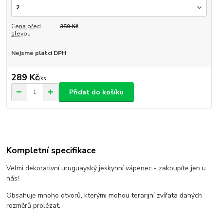
Cena před
359 Kč
slevou
Nejsme plátci DPH
289 Kč
/
ks
Přidat do košíku
Kompletní specifikace
Velmi dekorativní uruguayský jeskynní vápenec - zakoupíte jen u
nás!
Obsahuje mnoho otvorů, kterými mohou terarijní zvířata daných
rozměrů prolézat.