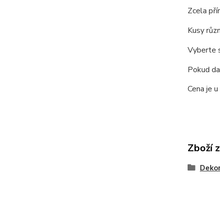
Zcela pří
Kusy růz
Vyberte s
Pokud dan
Cena je u
Zboží 
Dekor