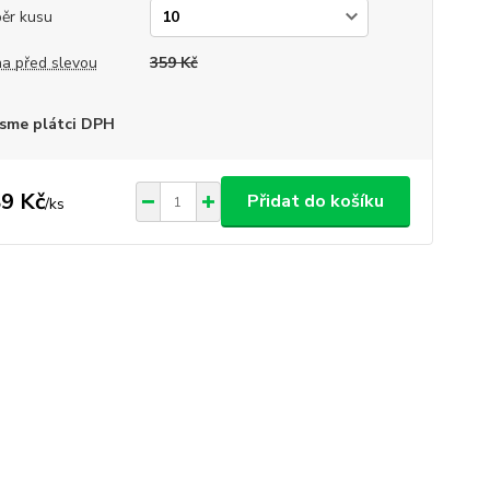
ěr kusu
a před slevou
359 Kč
sme plátci DPH
9 Kč
Přidat do košíku
/
ks