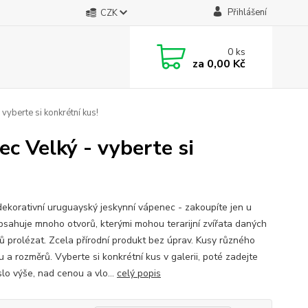
Přihlášení
CZK
0
ks
za
0,00 Kč
yberte si konkrétní kus!
c Velký - vyberte si
dekorativní uruguayský jeskynní vápenec - zakoupíte jen u
bsahuje mnoho otvorů, kterými mohou terarijní zvířata daných
ů prolézat. Zcela přírodní produkt bez úprav. Kusy různého
 a rozměrů. Vyberte si konkrétní kus v galerii, poté zadejte
slo výše, nad cenou a vlo...
celý popis