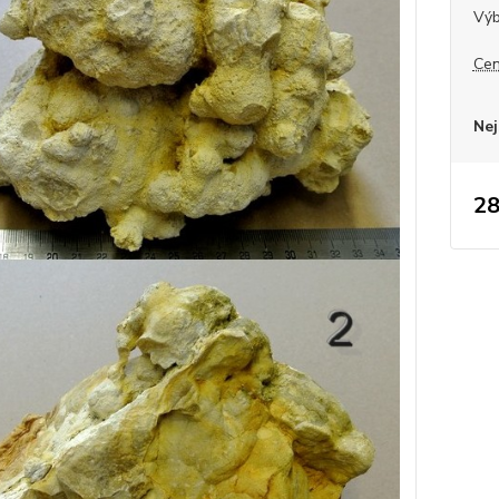
Výb
Cen
Nej
28