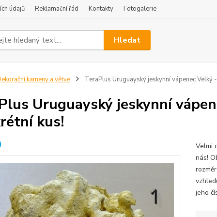
ch údajů
Reklamační řád
Kontakty
Fotogalerie
Hledat
ekorační kameny a větve
TeraPlus Uruguayský jeskynní vápenec Velký - v
Plus Uruguayský jeskynní vápene
rétní kus!
Velmi 
nás! O
rozměr
vzhledu
jeho čí