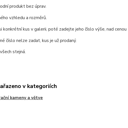
rodní produkt bez úprav.
ného vzhledu a rozměrů.
i konkrétní kus v galerii, poté zadejte jeho číslo výše, nad cenou
é číslo nelze zadat, kus je už prodaný.
 všech stejná.
zařazeno v kategoriích
ační kameny a větve