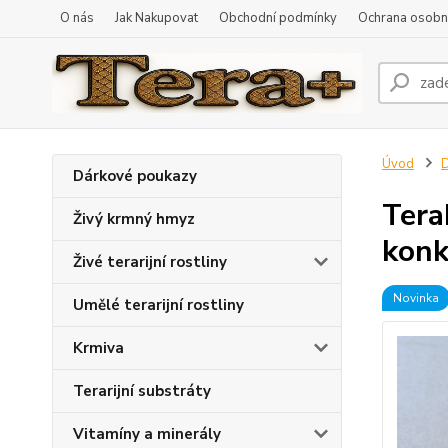
O nás
Jak Nakupovat
Obchodní podmínky
Ochrana osobní
Úvod
D
Dárkové poukazy
Tera
Živý krmný hmyz
konk
Živé terarijní rostliny
Novinka
Umělé terarijní rostliny
Krmiva
Terarijní substráty
Vitamíny a minerály