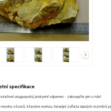
tní specifikace
orativní uruguayský jeskynní vápenec - zakoupíte jen u nás!
mnoho otvorů, kterými mohou terarijní zvířata daných rozměrů p