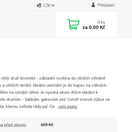
Přihlášení
CZK
0
ks
za
0,00 Kč
větší druh bromélií - základní rostlina do vlhčích středně
 a větších terárií. Ideální umístění je do kapes na stěnách,
ímo na silnější větve. Je vysoká okolo 40cm Ideální k
ním druhům - žabkám, gekonům atd. Uvnitř listové růžice se
da, kterou zvířata rády pijí. Ce...
celý popis
a před slevou
169 Kč