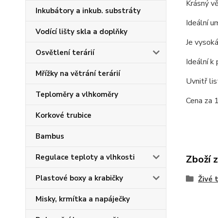
Krásný vě
Inkubátory a inkub. substráty
Ideální u
Vodící lišty skla a doplňky
Je vysok
Osvětlení terárií
Ideální k
Mřížky na větrání terárií
Uvnitř lis
Teploměry a vlhkoměry
Cena za 1
Korkové trubice
Bambus
Regulace teploty a vlhkosti
Zboží 
Plastové boxy a krabičky
Živé t
Misky, krmítka a napáječky