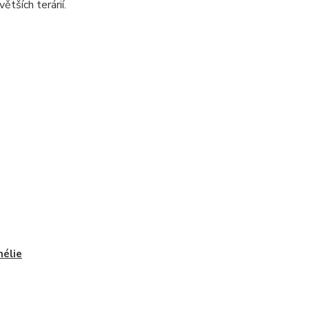
ětších terárií.
élie