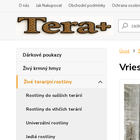
O nás
Jak Nakupovat
Obchodní podmínky
Ochrana osobní
Úvod
Ž
Dárkové poukazy
Vrie
Živý krmný hmyz
Živé terarijní rostliny
Rostliny do sušších terárií
Rostliny do vlhčích terárií
Univerzální rostliny
Jedlé rostliny