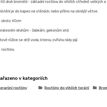
tší druh bromélií - základní rostlina do vlhčích středně velkých a v
místění je do kapes na stěnách, nebo přímo na silnější větve.
á okolo 40cm
 pralesním druhům - žabkám, gekonům atd.
tové růžice se drží voda, kterou zvířata rády pijí.
 rostlinu.
zařazeno v kategoriích
erarijní rostliny
Rostliny do vlhčích terárií
Brom