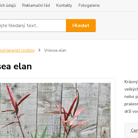
ch údajů
Reklamační řád
Kontakty
Fotogalerie
Hledat
ivé terarijní rostliny
Vriesea elan
sea elan
Krásný 
velkých
nebo př
prales
drží vo
Cen