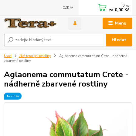
0
ks
CZK
za
0,00 Kč
Menu
Hledat
Úvod
Živé terarijní rostliny
Aglaonema commutatum Crete - nádherně
zbarvené rostliny
Aglaonema commutatum Crete -
nádherně zbarvené rostliny
Novinka