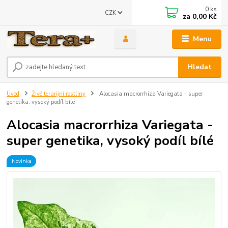
0
ks
CZK
za
0,00 Kč
Menu
Hledat
Úvod
Živé terarijní rostliny
Alocasia macrorrhiza Variegata - super
genetika, vysoký podíl bílé
Alocasia macrorrhiza Variegata -
super genetika, vysoký podíl bílé
Novinka