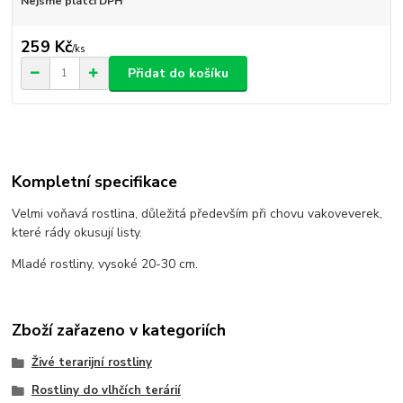
Nejsme plátci DPH
259 Kč
/
ks
Přidat do košíku
Kompletní specifikace
Velmi voňavá rostlina, důležitá především při chovu vakoveverek,
které rády okusují listy.
Mladé rostliny, vysoké 20-30 cm.
Zboží zařazeno v kategoriích
Živé terarijní rostliny
Rostliny do vlhčích terárií