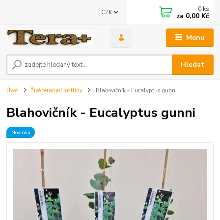
0
ks
CZK
za
0,00 Kč
Menu
Hledat
Úvod
Živé terarijní rostliny
Blahovičník - Eucalyptus gunni
Blahovičník - Eucalyptus gunni
Novinka