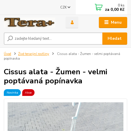
0
ks
CZK
za
0,00 Kč
Menu
Hledat
Úvod
Živé terarijní rostliny
Cissus alata - Žumen - velmi poptávaná
popínavka
Cissus alata - Žumen - velmi
poptávaná popínavka
Novinka
Akce