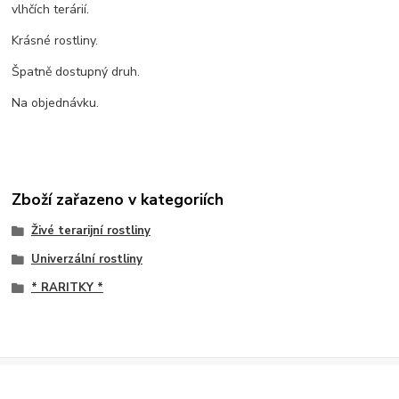
vlhčích terárií.
Krásné rostliny.
Špatně dostupný druh.
Na objednávku.
Zboží zařazeno v kategoriích
Živé terarijní rostliny
Univerzální rostliny
* RARITKY *
2005 - 2026 TeraPlus.cz