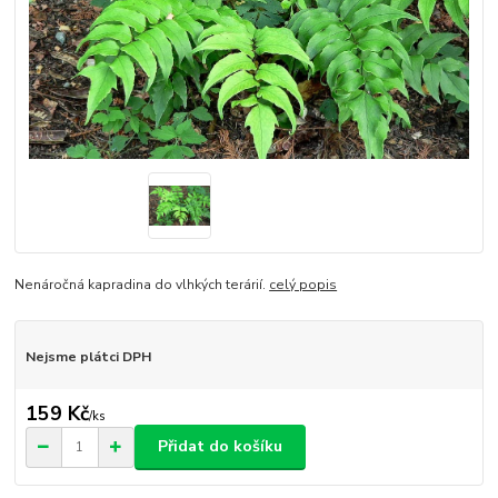
Nenáročná kapradina do vlhkých terárií.
celý popis
Nejsme plátci DPH
159 Kč
/
ks
Přidat do košíku