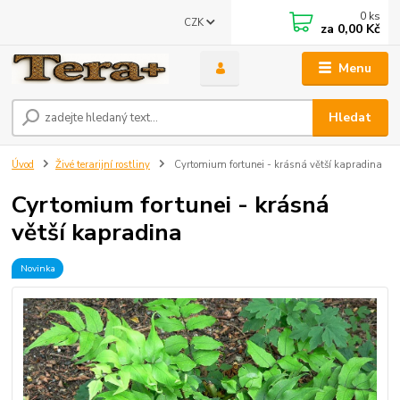
0
ks
CZK
za
0,00 Kč
Menu
Hledat
Úvod
Živé terarijní rostliny
Cyrtomium fortunei - krásná větší kapradina
Cyrtomium fortunei - krásná
větší kapradina
Novinka