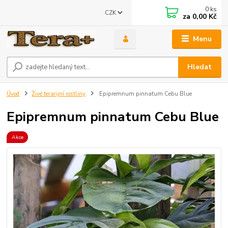
0
ks
CZK
za
0,00 Kč
Menu
Hledat
Úvod
Živé terarijní rostliny
Epipremnum pinnatum Cebu Blue
Epipremnum pinnatum Cebu Blue
Akce