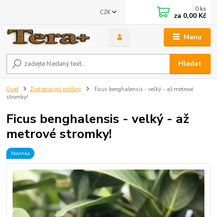
0
ks
CZK
za
0,00 Kč
Menu
Hledat
Úvod
Živé terarijní rostliny
Ficus benghalensis - velký - až metrové
stromky!
Ficus benghalensis - velký - až
metrové stromky!
Novinka