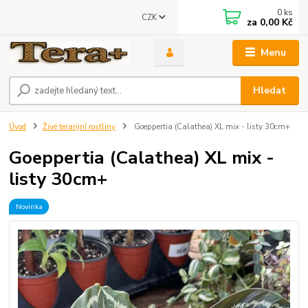
0
ks
CZK
za
0,00 Kč
Menu
Hledat
Úvod
Živé terarijní rostliny
Goeppertia (Calathea) XL mix - listy 30cm+
Goeppertia (Calathea) XL mix -
listy 30cm+
Novinka