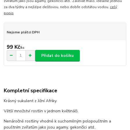
zvířatům jako jsou agamy, gekončíci atd.. Zalévat málo, ideálně jednou
za dva týdny a nejlépe dešťovou, nebo dobře odstátou vodou.
celý
popis
Nejsme plátci DPH
99 Kč
/
ks
Přidat do košíku
Kompletní specifikace
Krásný sukulent z Jižní Afriky.
Větší množství rostlin v jednom květináči.
Nenáročné rostliny vhodné k suchomilným polopouštním a
pouštním zvířatům jako jsou agamy, gekončíci atd..