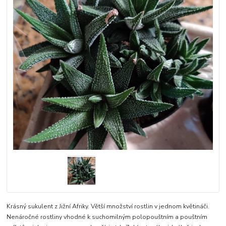
Krásný sukulent z Jižní Afriky. Větší množství rostlin v jednom květináči.
Nenáročné rostliny vhodné k suchomilným polopouštním a pouštním