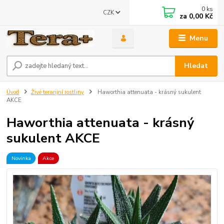
0
ks
CZK
za
0,00 Kč
Menu
Hledat
Úvod
Živé terarijní rostliny
Haworthia attenuata - krásný sukulent
AKCE
Haworthia attenuata - krásný
sukulent AKCE
Novinka
Akce