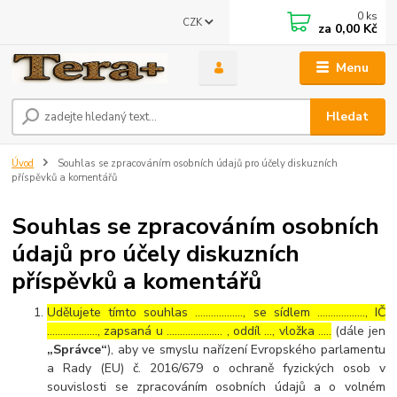
0
ks
CZK
za
0,00 Kč
Menu
Hledat
Úvod
Souhlas se zpracováním osobních údajů pro účely diskuzních
příspěvků a komentářů
Souhlas se zpracováním osobních
údajů pro účely diskuzních
příspěvků a komentářů
Udělujete tímto souhlas ……………..., se sídlem ………………, IČ
………………., zapsaná u ………………… , oddíl …, vložka …..
(dále jen
„Správce“
), aby ve smyslu nařízení Evropského parlamentu
a Rady (EU) č. 2016/679 o ochraně fyzických osob v
souvislosti se zpracováním osobních údajů a o volném