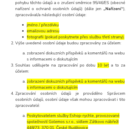
pohybu těchto údajů a o zrušení směrnice 95/46/ES (obecné
nařízení o ochraně osobních údajů) (dále jen
„Nařízení“
),
zpracovával/a následující osobní údaje:
jméno / přezdívku
emailovou adresu
fotografii (pokud poskytnete přes službu třetí strany).
Výše uvedené osobní údaje budou zpracovány za účelem:
zobrazení diskuzních příspěvků a komentářů na webu
s informacemi o diskutujícím
Souhlas udělujete na zpracování po dobu
10 let
a to za
účelem:
zobrazení diskuzních příspěvků a komentářů na webu
s informacemi o diskutujícím
Zpracování osobních údajů je prováděno Správcem
osobních údajů, osobní údaje však mohou zpracovávat i tito
zpracovatelé:
Poskytovatelem služby Eshop-rychle, provozované
společností Golemos s.r.o., sídlem Zátkovo nábřeží
448/73, 370 01, České Budějovice