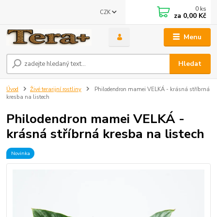
0
ks
CZK
za
0,00 Kč
Menu
Hledat
Úvod
Živé terarijní rostliny
Philodendron mamei VELKÁ - krásná stříbrná
kresba na listech
Philodendron mamei VELKÁ -
krásná stříbrná kresba na listech
Novinka