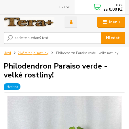
0
ks
CZK
za
0,00 Kč
Menu
Hledat
Úvod
Živé terarijní rostliny
Philodendron Paraiso verde - velké rostliny!
Philodendron Paraiso verde -
velké rostliny!
Novinka