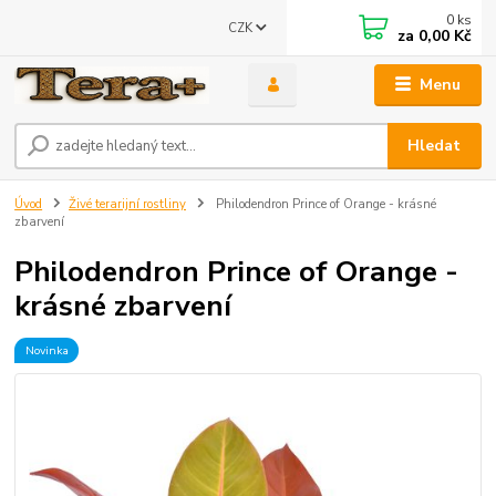
0
ks
CZK
za
0,00 Kč
Menu
Hledat
Úvod
Živé terarijní rostliny
Philodendron Prince of Orange - krásné
zbarvení
Philodendron Prince of Orange -
krásné zbarvení
Novinka