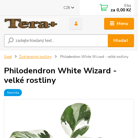
0
ks
CZK
za
0,00 Kč
Menu
Hledat
Úvod
Živé terarijní rostliny
Philodendron White Wizard - velké rostliny
Philodendron White Wizard -
velké rostliny
Novinka