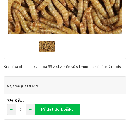
Krabička obsahuje zhruba 55 velkých červů s krmnou směsí
celý popis
Nejsme plátci DPH
39 Kč
/
ks
Přidat do košíku