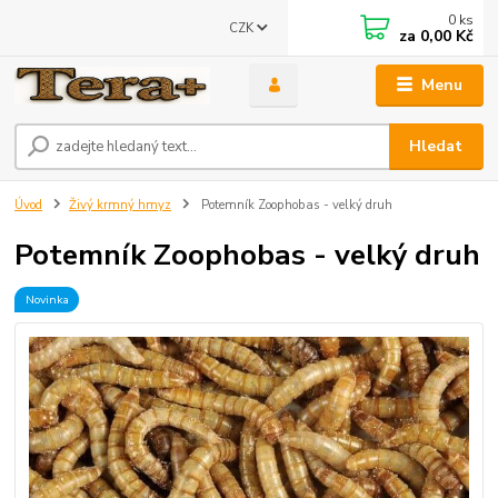
0
ks
CZK
za
0,00 Kč
Menu
Hledat
Úvod
Živý krmný hmyz
Potemník Zoophobas - velký druh
Potemník Zoophobas - velký druh
Novinka