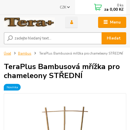
0
ks
CZK
za
0,00 Kč
Menu
Hledat
Úvod
Bambus
TeraPlus Bambusová mřížka pro chameleony STŘEDNÍ
TeraPlus Bambusová mřížka pro
chameleony STŘEDNÍ
Novinka