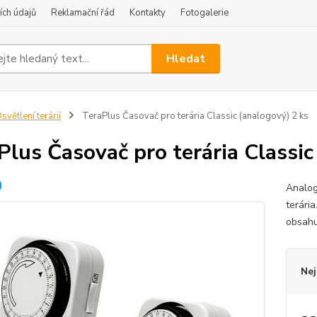
ch údajů
Reklamační řád
Kontakty
Fotogalerie
Hledat
světlení terárií
TeraPlus Časovač pro terária Classic (analogový) 2 ks
Plus Časovač pro terária Classic
Analog
terári
obsahu
Nej