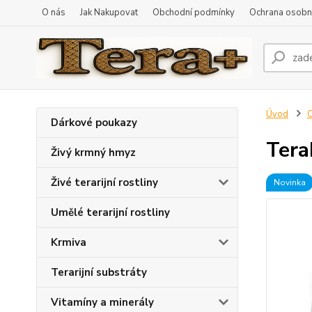
O nás
Jak Nakupovat
Obchodní podmínky
Ochrana osobní
Úvod
O
Dárkové poukazy
Tera
Živý krmný hmyz
Živé terarijní rostliny
Novinka
Umělé terarijní rostliny
Krmiva
Terarijní substráty
Vitamíny a minerály