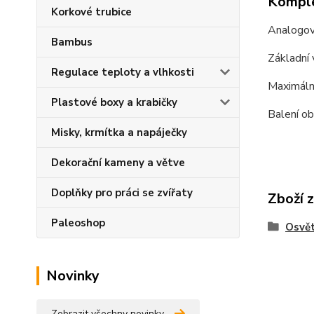
Komple
Korkové trubice
Analogový
Bambus
Základní 
Regulace teploty a vlhkosti
Maximáln
Plastové boxy a krabičky
Balení ob
Misky, krmítka a napáječky
Dekorační kameny a větve
Doplňky pro práci se zvířaty
Zboží 
Paleoshop
Osvět
Novinky
Zobrazit všechny novinky