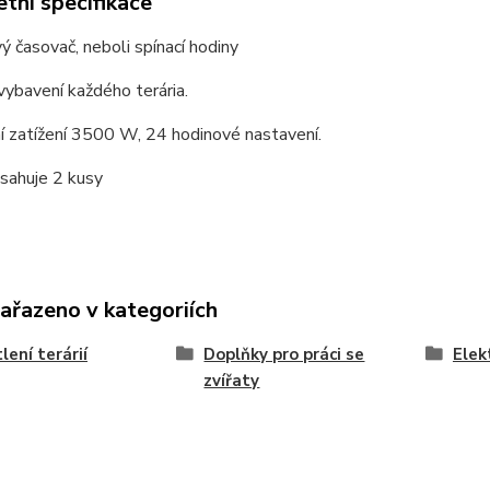
tní specifikace
 časovač, neboli spínací hodiny
vybavení každého terária.
í zatížení 3500 W, 24 hodinové nastavení.
sahuje 2 kusy
zařazeno v kategoriích
lení terárií
Doplňky pro práci se
Elek
zvířaty