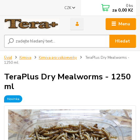
0
ks
CZK
za
0,00 Kč
Menu
Hledat
Úvod
Krmiva
Krmiva pro vakoveverky
TeraPlus Dry Mealworms -
1250 ml
TeraPlus Dry Mealworms - 1250
ml
Novinka