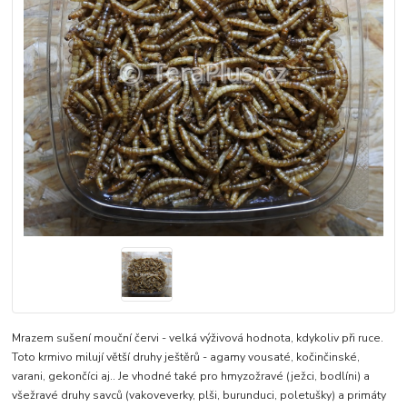
Mrazem sušení mouční červi - velká výživová hodnota, kdykoliv při ruce.
Toto krmivo milují větší druhy ještěrů - agamy vousaté, kočinčinské,
varani, gekončíci aj.. Je vhodné také pro hmyzožravé (ježci, bodlíni) a
všežravé druhy savců (vakoveverky, plši, burunduci, poletušky) a primáty