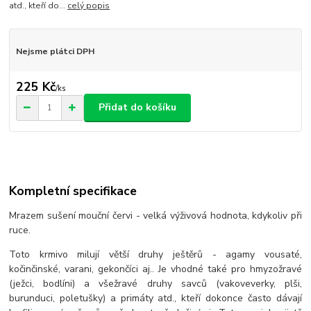
atd., kteří do...
celý popis
Nejsme plátci DPH
225 Kč
/
ks
Přidat do košíku
Kompletní specifikace
Mrazem sušení mouční červi - velká výživová hodnota, kdykoliv při
ruce.
Toto krmivo milují větší druhy ještěrů - agamy vousaté,
kočinčinské, varani, gekončíci aj.. Je vhodné také pro hmyzožravé
(ježci, bodlíni) a všežravé druhy savců (vakoveverky, plši,
burunduci, poletušky) a primáty atd., kteří dokonce často dávají