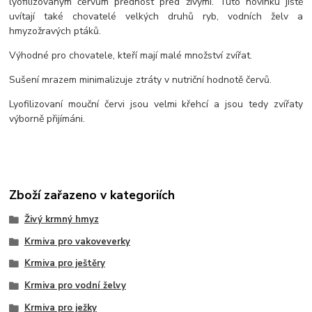
lyofilizovaným červům přednost před živými. Tuto novinku jistě
uvítají také chovatelé velkých druhů ryb, vodních želv a
hmyzožravých ptáků.
Výhodné pro chovatele, kteří mají malé množství zvířat.
Sušení mrazem minimalizuje ztráty v nutriční hodnotě červů.
Lyofilizovaní mouční červi jsou velmi křehcí a jsou tedy zvířaty
výborně přijímáni.
Zboží zařazeno v kategoriích
Živý krmný hmyz
Krmiva pro vakoveverky
Krmiva pro ještěry
Krmiva pro vodní želvy
Krmiva pro ježky