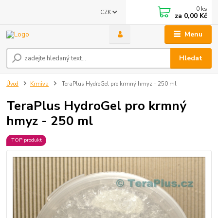
0
ks
CZK
za
0,00 Kč
Menu
Hledat
Úvod
Krmiva
TeraPlus HydroGel pro krmný hmyz - 250 ml
TeraPlus HydroGel pro krmný
hmyz - 250 ml
TOP produkt