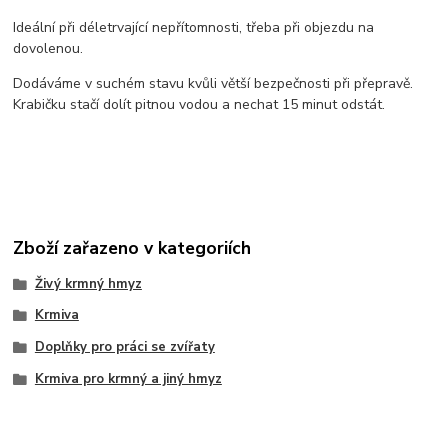
Ideální při déletrvající nepřítomnosti, třeba při objezdu na
dovolenou.
Dodáváme v suchém stavu kvůli větší bezpečnosti při přepravě.
Krabičku stačí dolít pitnou vodou a nechat 15 minut odstát.
Zboží zařazeno v kategoriích
Živý krmný hmyz
Krmiva
Doplňky pro práci se zvířaty
Krmiva pro krmný a jiný hmyz