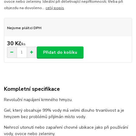
ovoce nebo zeleniny. Ideální při déletrvající nepřítomnosti, třeba při
objezdu na dovoleno...
celý popis
Nejsme plátci DPH
30 Kč
/
ks
Přidat do košíku
Kompletní specifikace
Revoluční napájení krmného hmyzu.
Gel, který obsahuje 99% vody má velmi dlouho trvanlivost a je
hmyzem bez problémů přijímán místo vody.
Nehrozí utonutí nebo zapaření chovné ubikace jako při používání
vody, ovoce nebo zeleniny.