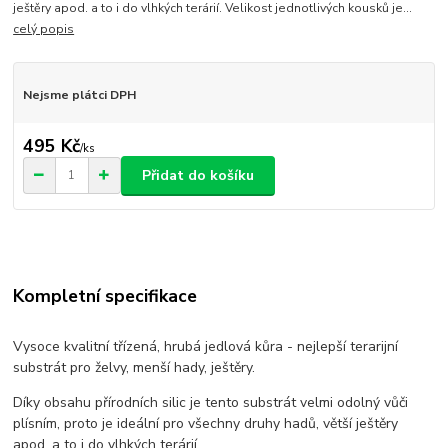
ještěry apod. a to i do vlhkých terárií. Velikost jednotlivých kousků je...
celý popis
Nejsme plátci DPH
495 Kč
/
ks
Přidat do košíku
Kompletní specifikace
Vysoce kvalitní třízená, hrubá jedlová kůra - nejlepší terarijní
substrát pro želvy, menší hady, ještěry.
Díky obsahu přírodních silic je tento substrát velmi odolný vůči
plísním, proto je ideální pro všechny druhy hadů, větší ještěry
apod. a to i do vlhkých terárií.