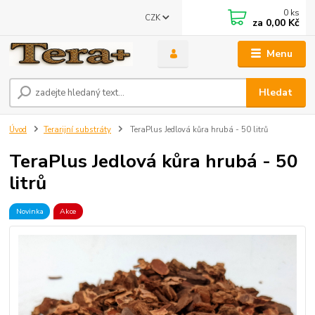
0
ks
CZK
za
0,00 Kč
Menu
Hledat
Úvod
Terarijní substráty
TeraPlus Jedlová kůra hrubá - 50 litrů
TeraPlus Jedlová kůra hrubá - 50
litrů
Novinka
Akce