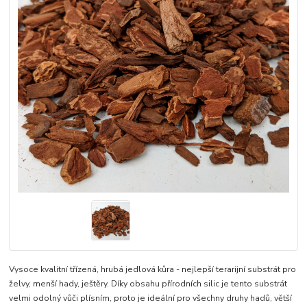
Vysoce kvalitní třízená, hrubá jedlová kůra - nejlepší terarijní substrát pro
želvy, menší hady, ještěry. Díky obsahu přírodních silic je tento substrát
velmi odolný vůči plísním, proto je ideální pro všechny druhy hadů, větší