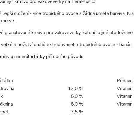
anější krmivo pro vakoveverky na TeraPlus.cz
ě lepší složení - více tropického ovoce a žádná umělá barviva. Kr
 mrkve.
 granulované krmivo pro vakoveverky, kaloně a jiné plodožravé
velké množství druhů extrudovaného tropického ovoce - banán, ma
míny a minerální látky přírodního původu
 látka
Přídavná
lkovina
12,0 %
Vitamín
uk
8,0 %
Vitamín
áknina
8,0 %
Vitamín
opel
7,5 %