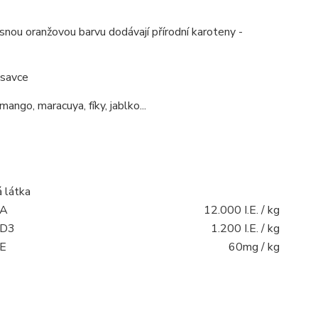
ásnou oranžovou barvu dodávají přírodní karoteny -
 savce
ngo, maracuya, fíky, jablko...
 látka
 A
12.000 I.E. / kg
 D3
1.200 I.E. / kg
 E
60mg / kg