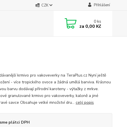
Přihlášení
CZK
0
ks
za
0,00 Kč
dávanější krmivo pro vakoveverky na TeraPlus.cz Nyní ještě
složení - více tropického ovoce a žádná umělá barviva. Krásnou
vou barvu dodávají přírodní karoteny - výtažky z mrkve.
ové granulované krmivo pro vakoveverky, kaloně a jiné
ravé savce Obsahuje velké množství dru...
celý popis
sme plátci DPH