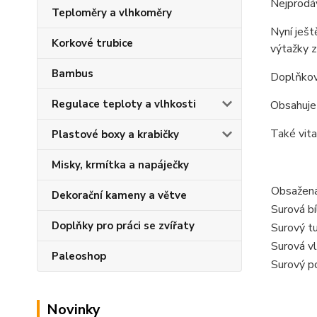
Nejprodáv
Teploměry a vlhkoměry
Nyní ješt
Korkové trubice
výtažky z
Bambus
Doplňkové
Regulace teploty a vlhkosti
Obsahuje 
Také vita
Plastové boxy a krabičky
Misky, krmítka a napáječky
Obsažená
Dekorační kameny a větve
Surová bí
Doplňky pro práci se zvířaty
Surový t
Surová vl
Paleoshop
Surový p
Novinky