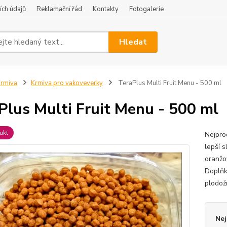
ch údajů
Reklamační řád
Kontakty
Fotogalerie
Hledat
rmiva
Krmiva pro vakoveverky
TeraPlus Multi Fruit Menu - 500 ml
Plus Multi Fruit Menu - 500 ml
ukt
Nejpro
lepší 
oranžo
Doplňk
plodož
Nej