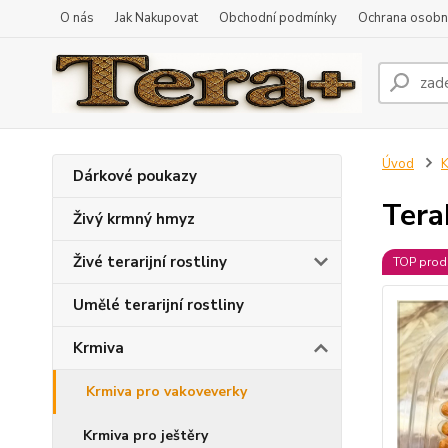
O nás
Jak Nakupovat
Obchodní podmínky
Ochrana osobní
Úvod
K
Dárkové poukazy
Tera
Živý krmný hmyz
Živé terarijní rostliny
TOP prod
Umělé terarijní rostliny
Krmiva
Krmiva pro vakoveverky
Krmiva pro ještěry