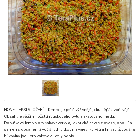
NOVÉ, LEPŠÍ SLOŽENÍ! - Krmivo je ještě výživnější, chutnější a voňavější.
Obsahuje větší množství rouskového pylu a akátového medu.
Doplňkové krmivo pro vakoveverky aj. exotické savce z ovoce, bobulí a
semen s obsahem živočišných bílkovin z vajec, korýšů a hmyzu. Živočišné
bílkoviny jsou pro vakovev...
celý popis