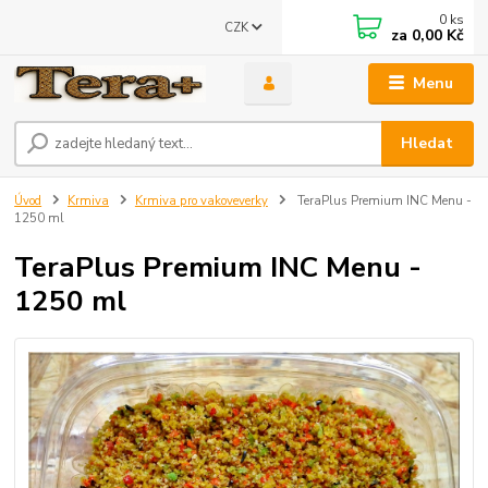
0
ks
CZK
za
0,00 Kč
Menu
Hledat
Úvod
Krmiva
Krmiva pro vakoveverky
TeraPlus Premium INC Menu -
1250 ml
TeraPlus Premium INC Menu -
1250 ml