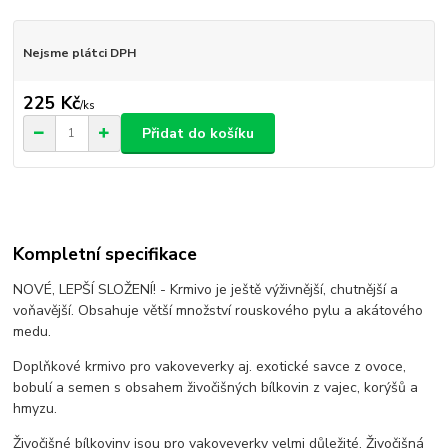
Nejsme plátci DPH
225 Kč
/
ks
Přidat do košíku
Kompletní specifikace
NOVÉ, LEPŠÍ SLOŽENÍ! - Krmivo je ještě výživnější, chutnější a
voňavější. Obsahuje větší množství rouskového pylu a akátového
medu.
Doplňkové krmivo pro vakoveverky aj. exotické savce z ovoce,
bobulí a semen s obsahem živočišných bílkovin z vajec, korýšů a
hmyzu.
Živočišné bílkoviny jsou pro vakoveverky velmi důležité. Živočišná