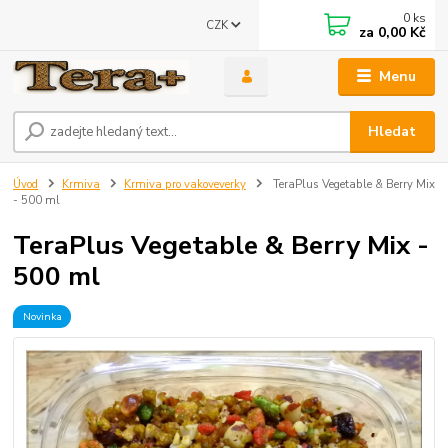
0
ks
CZK
za
0,00 Kč
Menu
Hledat
Úvod
Krmiva
Krmiva pro vakoveverky
TeraPlus Vegetable & Berry Mix
- 500 ml
TeraPlus Vegetable & Berry Mix -
500 ml
Novinka