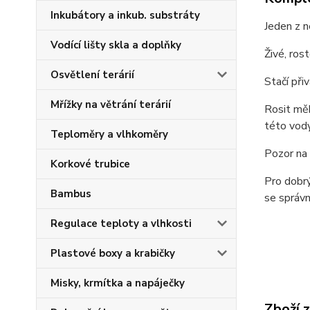
Inkubátory a inkub. substráty
Jeden z n
Vodící lišty skla a doplňky
Živé, ros
Osvětlení terárií
Stačí při
Mřížky na větrání terárií
Rosit mě
této vody
Teploměry a vlhkoměry
Pozor na 
Korkové trubice
Pro dobr
Bambus
se správn
Regulace teploty a vlhkosti
Plastové boxy a krabičky
Misky, krmítka a napáječky
Zboží 