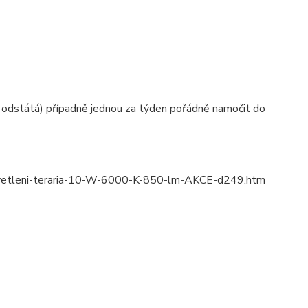
 odstátá) případně jednou za týden pořádně namočit do
osvetleni-teraria-10-W-6000-K-850-lm-AKCE-d249.htm