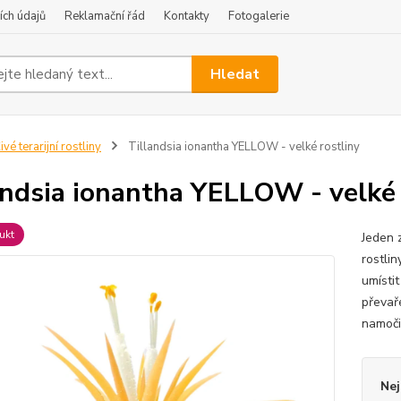
ch údajů
Reklamační řád
Kontakty
Fotogalerie
Hledat
ivé terarijní rostliny
Tillandsia ionantha YELLOW - velké rostliny
andsia ionantha YELLOW - velké 
ukt
Jeden z
rostlin
umísti
převař
namočit
Nej