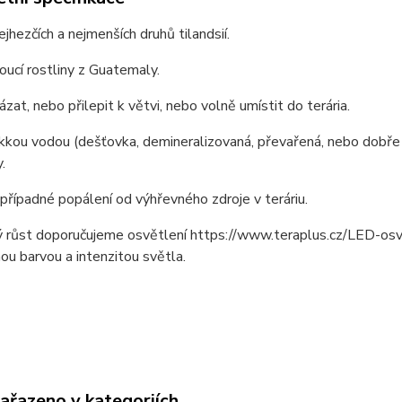
ejhezčích a nejmenších druhů tilandsií.
toucí rostliny z Guatemaly.
vázat, nebo přilepit k větvi, nebo volně umístit do terária.
kkou vodou (dešťovka, demineralizovaná, převařená, nebo dobře
.
případné popálení od výhřevného zdroje v teráriu.
ý růst doporučujeme osvětlení https://www.teraplus.cz/LED-
ou barvou a intenzitou světla.
zařazeno v kategoriích