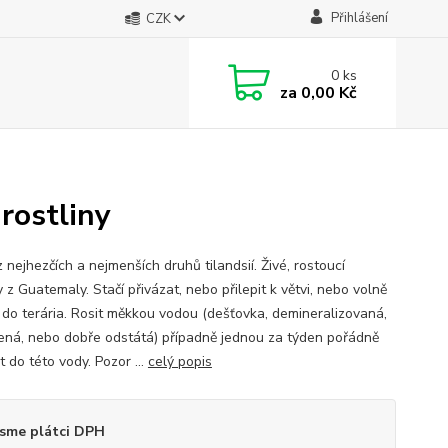
Přihlášení
CZK
0
ks
za
0,00 Kč
rostliny
 nejhezčích a nejmenších druhů tilandsií. Živé, rostoucí
y z Guatemaly. Stačí přivázat, nebo přilepit k větvi, nebo volně
t do terária. Rosit měkkou vodou (dešťovka, demineralizovaná,
ená, nebo dobře odstátá) případně jednou za týden pořádně
 do této vody. Pozor ...
celý popis
sme plátci DPH