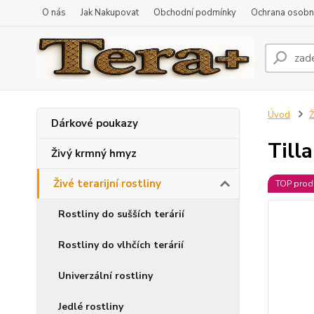
O nás
Jak Nakupovat
Obchodní podmínky
Ochrana osobní
Úvod
Ž
Dárkové poukazy
Till
Živý krmný hmyz
Živé terarijní rostliny
TOP prod
Rostliny do sušších terárií
Rostliny do vlhčích terárií
Univerzální rostliny
Jedlé rostliny